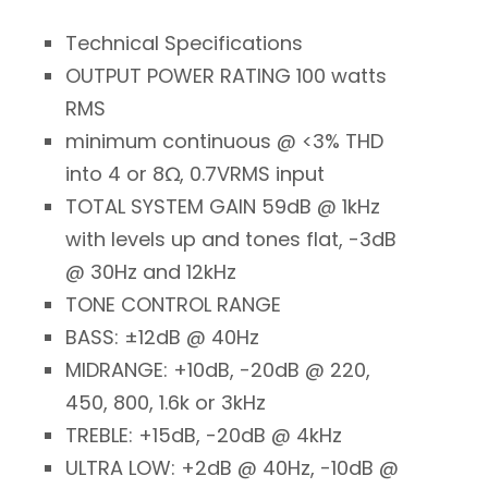
Technical Specifications
OUTPUT POWER RATING 100 watts
RMS
minimum continuous @ <3% THD
into 4 or 8Ω, 0.7VRMS input
TOTAL SYSTEM GAIN 59dB @ 1kHz
with levels up and tones flat, -3dB
@ 30Hz and 12kHz
TONE CONTROL RANGE
BASS: ±12dB @ 40Hz
MIDRANGE: +10dB, -20dB @ 220,
450, 800, 1.6k or 3kHz
TREBLE: +15dB, -20dB @ 4kHz
ULTRA LOW: +2dB @ 40Hz, -10dB @