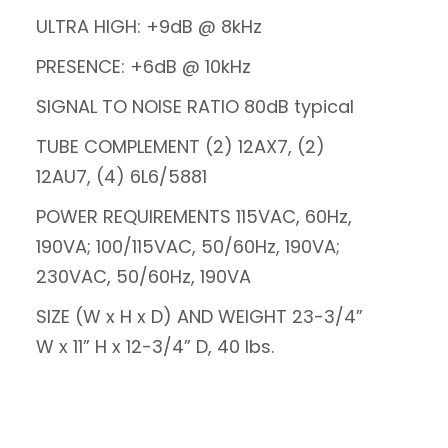
ULTRA HIGH: +9dB @ 8kHz
PRESENCE: +6dB @ 10kHz
SIGNAL TO NOISE RATIO 80dB typical
TUBE COMPLEMENT (2) 12AX7, (2)
12AU7, (4) 6L6/5881
POWER REQUIREMENTS 115VAC, 60Hz,
190VA; 100/115VAC, 50/60Hz, 190VA;
230VAC, 50/60Hz, 190VA
SIZE (W x H x D) AND WEIGHT 23-3/4”
W x 11” H x 12-3/4” D, 40 lbs.