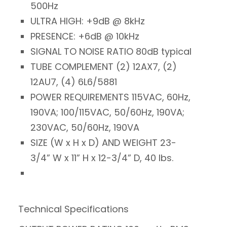
500Hz
ULTRA HIGH: +9dB @ 8kHz
PRESENCE: +6dB @ 10kHz
SIGNAL TO NOISE RATIO 80dB typical
TUBE COMPLEMENT (2) 12AX7, (2)
12AU7, (4) 6L6/5881
POWER REQUIREMENTS 115VAC, 60Hz,
190VA; 100/115VAC, 50/60Hz, 190VA;
230VAC, 50/60Hz, 190VA
SIZE (W x H x D) AND WEIGHT 23-
3/4” W x 11” H x 12-3/4” D, 40 lbs.
Technical Specifications