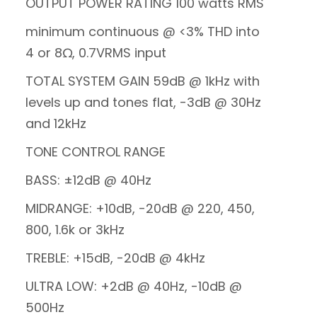
OUTPUT POWER RATING 100 watts RMS
minimum continuous @ <3% THD into
4 or 8Ω, 0.7VRMS input
TOTAL SYSTEM GAIN 59dB @ 1kHz with
levels up and tones flat, -3dB @ 30Hz
and 12kHz
TONE CONTROL RANGE
BASS: ±12dB @ 40Hz
MIDRANGE: +10dB, -20dB @ 220, 450,
800, 1.6k or 3kHz
TREBLE: +15dB, -20dB @ 4kHz
ULTRA LOW: +2dB @ 40Hz, -10dB @
500Hz