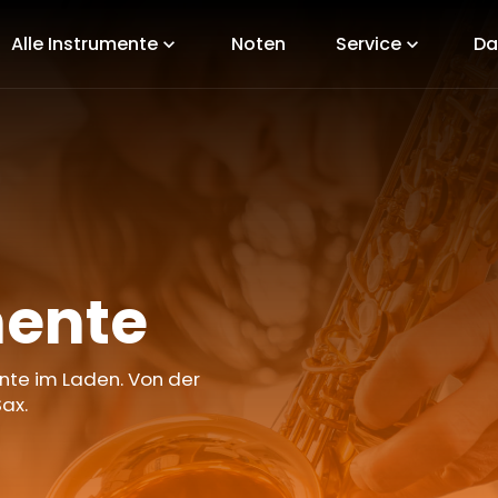
Alle Instrumente
Noten
Service
Da
expand_more
expand_more
mente
ente im Laden. Von der
ax.