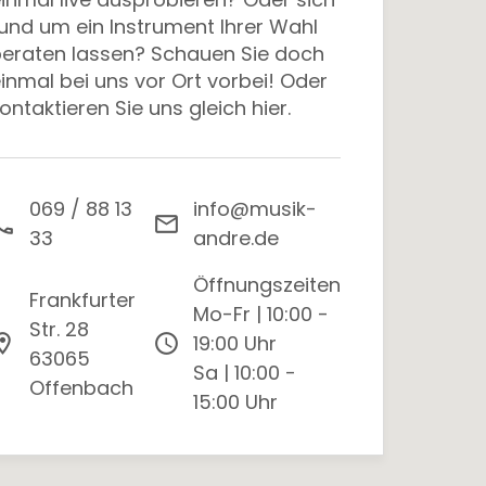
und um ein Instrument Ihrer Wahl
eraten lassen? Schauen Sie doch
inmal bei uns vor Ort vorbei! Oder
ontaktieren Sie uns gleich hier.
069 / 88 13
info@musik-
all
email
33
andre.de
Öffnungszeiten
Frankfurter
Mo-Fr
|
10:00 -
Str. 28
tion_on
schedule
19:00 Uhr
63065
Sa
|
10:00 -
Offenbach
15:00 Uhr