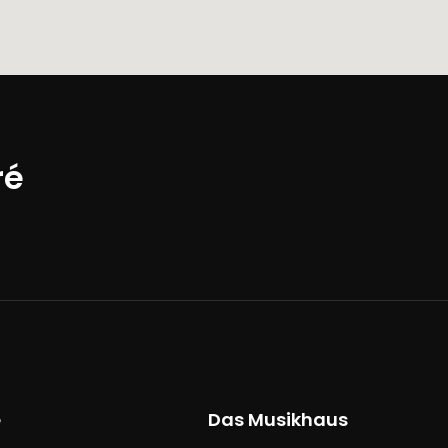
ré
e
Das Musikhaus