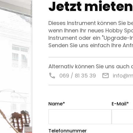
Jetzt mieten
Dieses Instrument können Sie b
wenn Ihnen Ihr neues Hobby Spaß
Instrument oder ein "Upgrade-I
Senden Sie uns einfach Ihre Anf
Alternativ können Sie uns auch 
call
069 / 81 35 39
email
info@m
Name*
E-Mail*
Telefonnummer