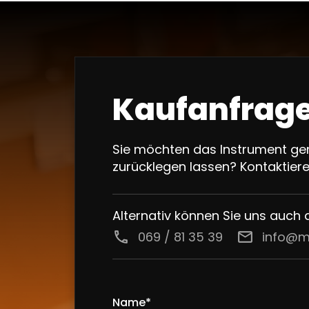
Kaufanfrage
Sie möchten das Instrument ger
zurücklegen lassen? Kontaktier
Alternativ können Sie uns auch 
call
069 / 81 35 39
email
info@m
Name*