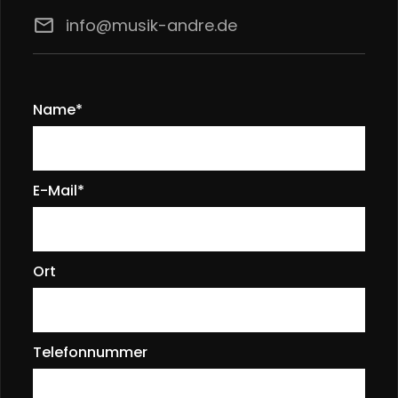
email
info@musik-andre.de
Name*
E-Mail*
Ort
Telefonnummer