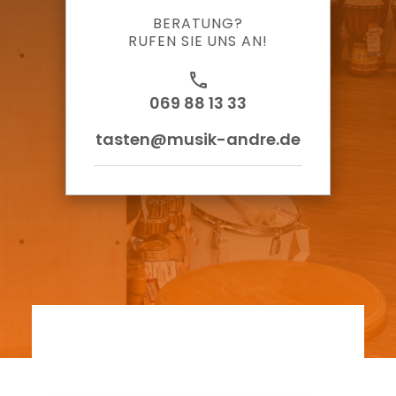
BERATUNG?
RUFEN SIE UNS AN!
call
069 88 13 33
tasten@musik-andre.de